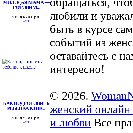
обращаться, что
МОЛОДАЯ МАМА —
ГОТОВИМ...
любили и уважал
10 декабря
Дети
быть в курсе са
событий из женс
оставайтесь с на
интересно!
© 2026.
WomanN
КАК ПОДГОТОВИТЬ
женский онлайн 
РЕБЕНКА К ШК...
10 декабря
и любви
Все пра
Дети