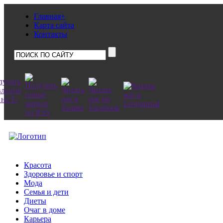
Главная+
Карта сайта
Контакты
Красота
Здоровье и спорт
Мода
Семья и дети
Диеты
Очаг в доме
Карьера