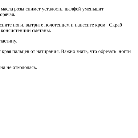
ль масла розы снимет усталость, шалфей уменьшит
орячая.
осните ноги, вытрите полотенцем и нанесите крем. Скраб
 консистенции сметаны.
ластину.
края пальцев от натирания. Важно знать, что обрезать ногти
на не откололась.