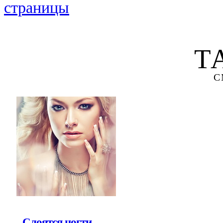
страницы
Т
С
Слоятся ногти —