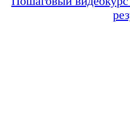
Пошаговый видеокур
рез