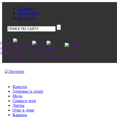
Главная+
Карта сайта
Контакты
Красота
Здоровье и спорт
Мода
Семья и дети
Диеты
Очаг в доме
Карьера