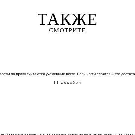
ТАКЖЕ
СМОТРИТЕ
оты по праву считаются ухоженные ногти. Если ногти слоятся – это достаточн
11 декабря
нский элемент одежды, любая дама все равно должна иметь хотя бы одну пару 