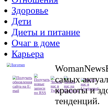
Здоровье
Дети
Диеты и питание
Очаг в доме
Карьера
WomanNewsBl
самых актуа
красоты и зд
тенденций.