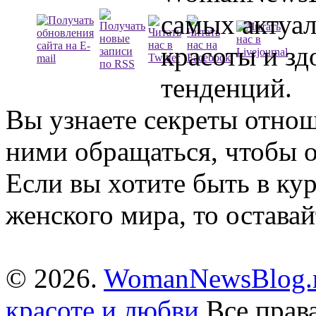
самых актуа
красоты и зд
тенденций.
Вы узнаете секреты отно
ними обращаться, чтобы о
Если вы хотите быть в ку
женского мира, то оставай
© 2026.
WomanNewsBlog.r
красоте и любви
Все прав