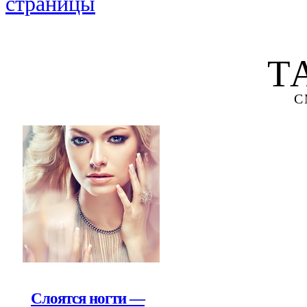
страницы
Т
С
Слоятся ногти —