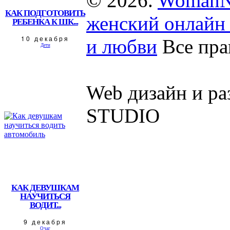
© 2026.
WomanN
КАК ПОДГОТОВИТЬ
женский онлайн 
РЕБЕНКА К ШК...
10 декабря
и любви
Все пра
Дети
Web дизайн и р
STUDIO
КАК ДЕВУШКАМ
НАУЧИТЬСЯ
ВОДИТ...
9 декабря
Очаг