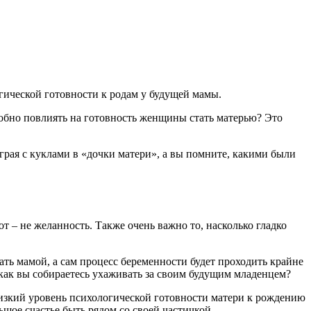
гической готовности к родам у будущей мамы.
собно повлиять на готовность женщины стать матерью? Это
грая с куклами в «дочки матери», а вы помните, какими были
т – не желанность. Также очень важно то, насколько гладко
стать мамой, а сам процесс беременности будет проходить крайне
, как вы собираетесь ухаживать за своим будущим младенцем?
изкий уровень психологической готовности матери к рождению
льшое счастье быть рядом со своей частичкой.