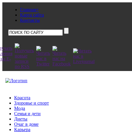
Главная+
Карта сайта
Контакты
Красота
Здоровье и спорт
Мода
Семья и дети
Диеты
Очаг в доме
Карьера