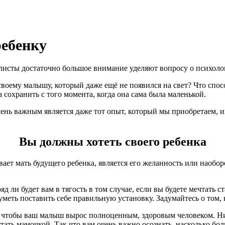
ребенку
листы достаточно большое внимание уделяют вопросу о психоло
своему малышу, который даже ещё не появился на свет? Что спо
сохранить с того момента, когда она сама была маленькой.
чень важным является даже тот опыт, который мы приобретаем, и
Вы должны хотеть своего ребенка
ет мать будущего ребенка, является его желанность или наоборо
д ли будет вам в тягость в том случае, если вы будете мечтать 
 суметь поставить себе правильную установку. Задумайтесь о том
ого чтобы ваш малыш вырос полноценным, здоровым человеком. Н
стать мамочкой. Так что вам очень важно осознать, насколько бо