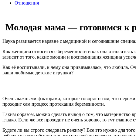
Отношения
Молодая мама — готовимся к 
Наука развивается наравне с медициной и сегодняшние специа
Как женщина относится с беременности и как она относится к 
зависит от того, какие эмоции и воспоминания женщина успела 
Как её воспитывали, к чему она привязывалась, что любила. О
ваши любимые детские игрушки?
Очень важными факторами, которые говорят о том, что пережива
проходит сам процесс протекания беременности.
Таким образом, можно сделать вывод о том, что материнство вря
гладко. Если же все проходит не очень хорошо, то тут главное
Будете ли вы строго следовать режиму? Все это нужно для т
ребенка вызван обычно тем, что она ещё не уверена, что хочет 