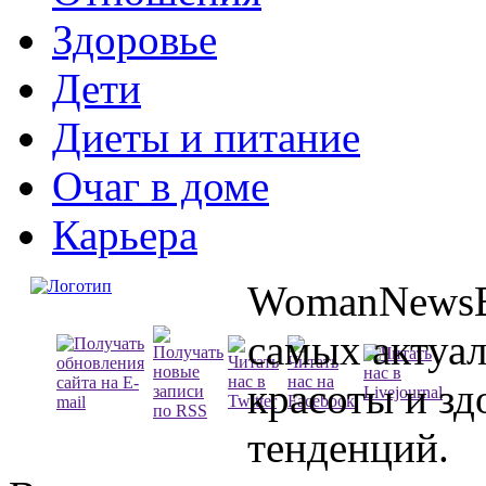
Здоровье
Дети
Диеты и питание
Очаг в доме
Карьера
WomanNewsBl
самых актуа
красоты и зд
тенденций.