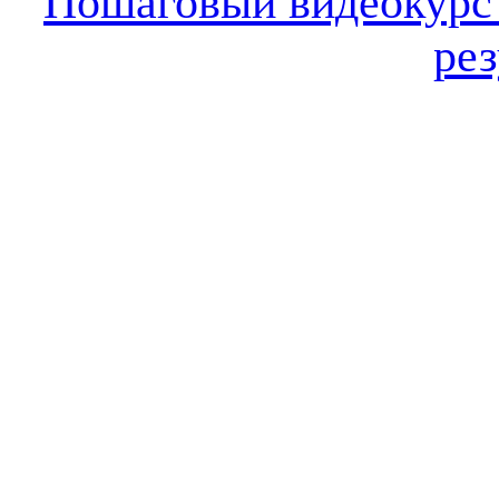
Пошаговый видеокур
рез