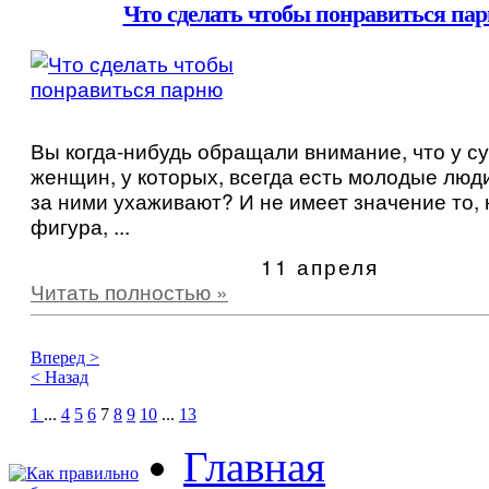
Что сделать чтобы понравиться па
Вы когда-нибудь обращали внимание, что у с
женщин, у которых, всегда есть молодые люд
за ними ухаживают? И не имеет значение то, 
фигура, ...
11 апреля
Читать полностью »
Вперед >
< Назад
1
...
4
5
6
7
8
9
10
...
13
Главная